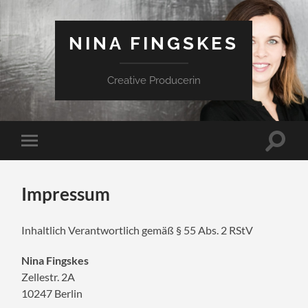
NINA FINGSKES
Creative Producerin
Suchfe
Mobile-
ein-/a
Menü
ein-/ausblenden
Impressum
Inhaltlich Verantwortlich gemäß § 55 Abs. 2 RStV
Nina Fingskes
Zellestr. 2A
10247 Berlin