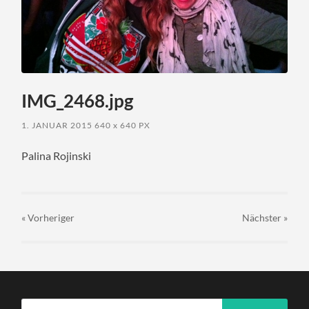
IMG_2468.jpg
1. JANUAR 2015
640
x
640 PX
Palina Rojinski
« Vorheriger
Nächster
»
Suchen